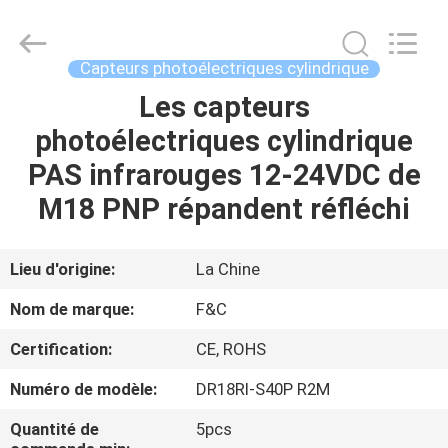
d'automation
industrielle
Fournisseur.
Copyright
©
Capteurs photoélectriques cylindrique
2019
-
2020
Les capteurs
MAISON
industrial-
automationsensors.com.
photoélectriques cylindrique
All
Rights
Reserved.
PRODUITS
PAS infrarouges 12-24VDC de
M18 PNP répandent réfléchi
AU
SUJET
Lieu d'origine:
La Chine
DE
Nom de marque:
F&C
NOUS
Certification:
CE, ROHS
Numéro de modèle:
DR18RI-S40P R2M
VISITE
D'USINE
Quantité de
5pcs