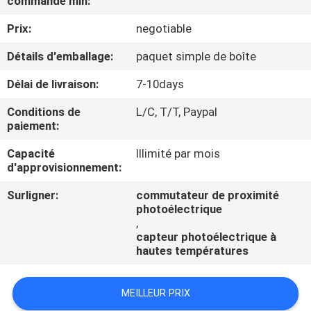
commande min:
Prix:
negotiable
CONTRÔLE
DE
Détails d'emballage:
paquet simple de boîte
QUALITÉ
Délai de livraison:
7-10days
Conditions de
L/C, T/T, Paypal
CONTACTEZ-
paiement:
NOUS
Capacité
Illimité par mois
d'approvisionnement:
DEMANDEZ
Surligner:
commutateur de proximité
photoélectrique
UNE
,
CITATION
capteur photoélectrique à
hautes températures
NOUVELLES
MEILLEUR PRIX