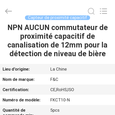
d'automation
industrielle
Fournisseur.
Copyright
©
Capteur de proximité capacitif
2019
-
2020
NPN AUCUN commutateur de
MAISON
industrial-
automationsensors.com.
proximité capacitif de
All
Rights
Reserved.
PRODUITS
canalisation de 12mm pour la
détection de niveau de bière
AU
SUJET
Lieu d'origine:
La Chine
DE
Nom de marque:
F&C
NOUS
Certification:
CE,RoHS,ISO
Numéro de modèle:
FKCT10-N
VISITE
D'USINE
Quantité de
5pcs