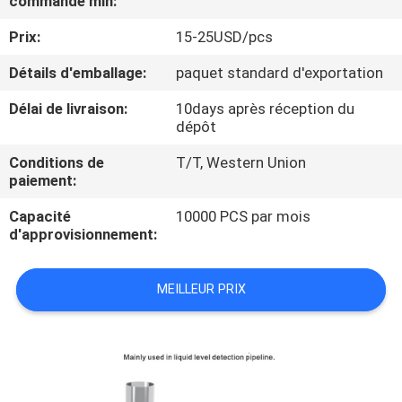
commande min:
Prix:
15-25USD/pcs
CONTRÔLE
DE
Détails d'emballage:
paquet standard d'exportation
QUALITÉ
Délai de livraison:
10days après réception du
dépôt
CONTACTEZ-
Conditions de
T/T, Western Union
paiement:
NOUS
Capacité
10000 PCS par mois
d'approvisionnement:
DEMANDEZ
UNE
MEILLEUR PRIX
CITATION
NOUVELLES