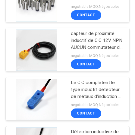
avec le connecteur M12
PLAN
negotiable MOQ:Négociables
CONTACT
DU
20
SITE
Capteurs
capteur de proximité
inductif de C.C 12V NPN
photoélectriques
PRIVACY
AUCUN commutateur de
détection 5mm
cylindrique
POLICY
negotiable MOQ:Négociables
horizontal
CONTACT
Le C.C complètent le
26
type inductif détecteur
commutateur
de métaux d'induction du
fil 4mm du capteur 3
negotiable MOQ:Négociables
photoélectrique de
CONTACT
sonde
Détection inductive de