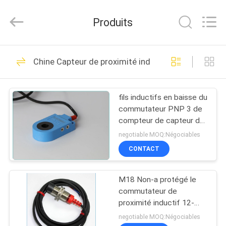
F&C
Sensing
Technology
Produits
(Hunan)
Co.,Ltd.
All
Rights
Reserved.
MAISON
20
Chine Capteur de proximité inductif
Capteurs
PRODUITS
d'automation
fils inductifs en baisse du
commutateur PNP 3 de
industrielle
AU
compteur de capteur de
SUJET
détection en métal de
negotiable MOQ:Négociables
6mm
DE
CONTACT
26
NOUS
Sonde optique de
M18 Non-a protégé le
commutateur de
VISITE
fibre
proximité inductif 12-
24VDC 8mm sentant
D'USINE
negotiable MOQ:Négociables