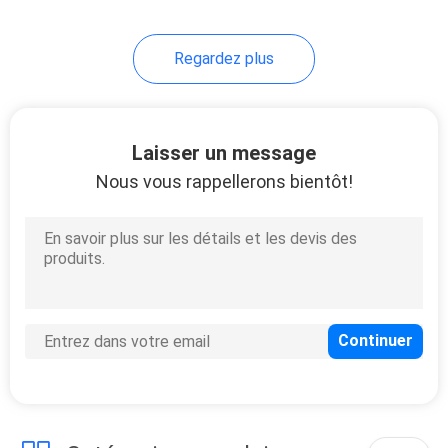
12
Regardez plus
Commutateur
magnétique
électrique
Laisser un message
Nous vous rappellerons bientôt!