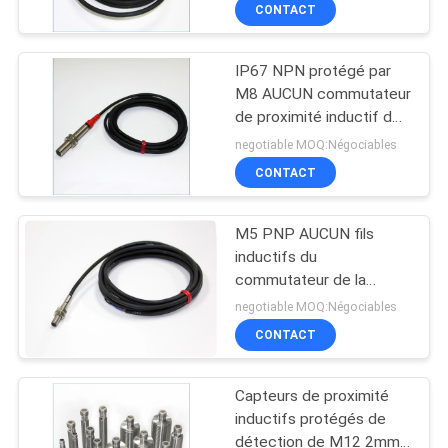
CONTACT
CONTRÔLE
IP67 NPN protégé par
DE
35
M8 AUCUN commutateur
QUALITÉ
de proximité inductif de
Capteur de
fils du capteur de
negotiable MOQ:Négociables
proximité inductif
proximité 3
CONTACTEZ-
CONTACT
NOUS
M5 PNP AUCUN fils
inductifs du
NOUVELLES
commutateur de la
27
proximité 24Vdc 3
negotiable MOQ:Négociables
rincent la détection en
Capteur de
DEMANDEZ
CONTACT
métal
UNE
proximité capacitif
Capteurs de proximité
CITATION
inductifs protégés de
détection de M12 2mm