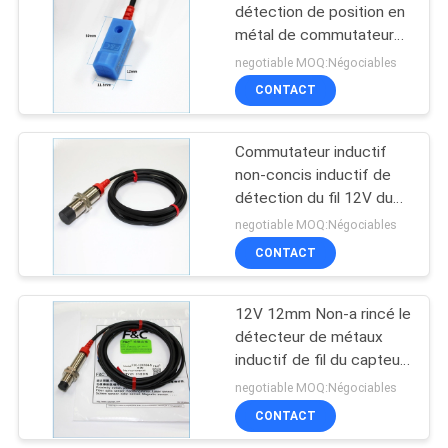
détection de position en
métal de commutateur
22
de proximité de C.C
negotiable MOQ:Négociables
12Volt 4mm
Capteur optique
CONTACT
encoché
Commutateur inductif
non-concis inductif de
détection du fil 12V du
capteur de proximité de
negotiable MOQ:Négociables
M18 8mm 3
CONTACT
21
12V 12mm Non-a rincé le
Capteur de label
détecteur de métaux
inductif de fil du capteur
de proximité 3
negotiable MOQ:Négociables
CONTACT